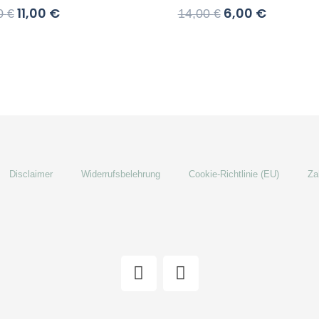
11,00
€
6,00
€
0
€
14,00
€
Disclaimer
Widerrufsbelehrung
Cookie-Richtlinie (EU)
Za
F
I
a
n
c
s
e
t