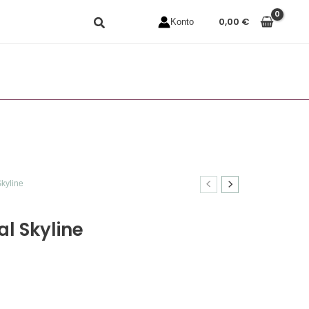
0,00
€
Konto
Skyline
l Skyline