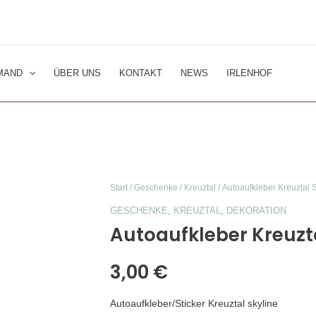
MAND
ÜBER UNS
KONTAKT
NEWS
IRLENHOF
Autoaufkleber
Start
/
Geschenke
/
Kreuztal
/ Autoaufkleber Kreuztal 
Kreuztal
GESCHENKE
,
KREUZTAL
,
DEKORATION
Skyline
Autoaufkleber Kreuzta
Menge
3,00
€
Autoaufkleber/Sticker Kreuztal skyline