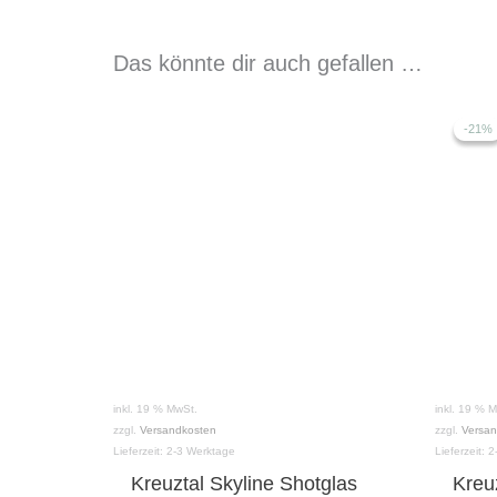
Das könnte dir auch gefallen …
-21%
-21%
inkl. 19 % MwSt.
inkl. 19 % 
zzgl.
Versandkosten
zzgl.
Versan
Lieferzeit:
2-3 Werktage
Lieferzeit:
2
Kreuztal Skyline Shotglas
Kreu